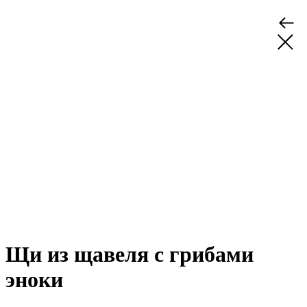
Щи из щавеля с грибами
эноки